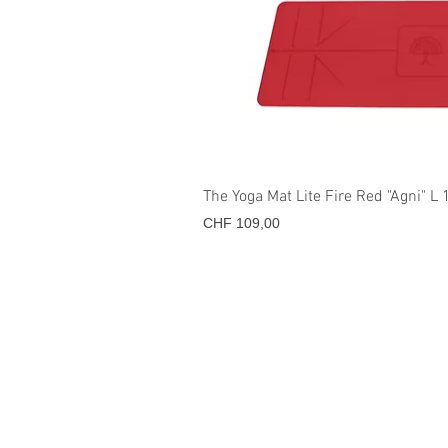
Snel overz
The Yoga Mat Lite Fire Red "Agni"
Prijs
CHF 109,00
THE YOGA MAT