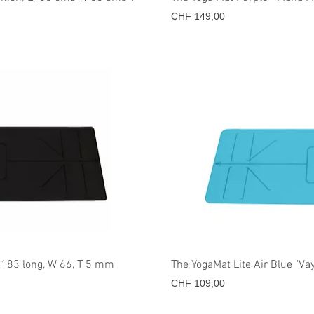
Prijs
CHF 149,00
icht
Sne
 183 long, W 66, T 5 mm
The YogaMat Lite Air Blue "
Prijs
CHF 109,00