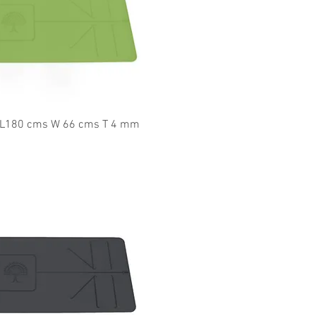
l overzicht
a" L180 cms W 66 cms T 4 mm