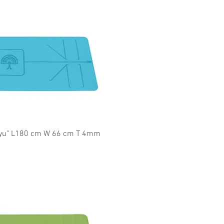
l overzicht
Vayu" L180 cm W 66 cm T 4mm