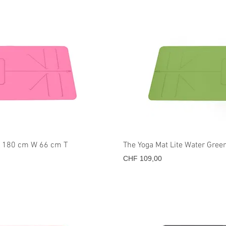
icht
Sne
 L 180 cm W 66 cm T
The Yoga Mat Lite Water Gre
Prijs
CHF 109,00