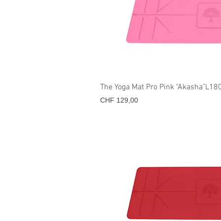
Snel overz
The Yoga Mat Pro Pink "Akasha"L1
Prijs
CHF 129,00