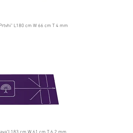
l overzicht
 "Prtvhi" L180 cm W 66 cm T 4 mm
l overzicht
 Maya"L183 cm W 61 cm T 6.2 mm