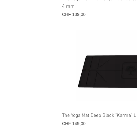
4 mm
Prijs
CHF 139,00
Snel overz
The Yoga Mat Deep Black "Karma" L
Prijs
CHF 149,00