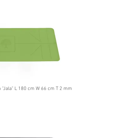
l overzicht
en "Jala" L 180 cm W 66 cm T 2 mm