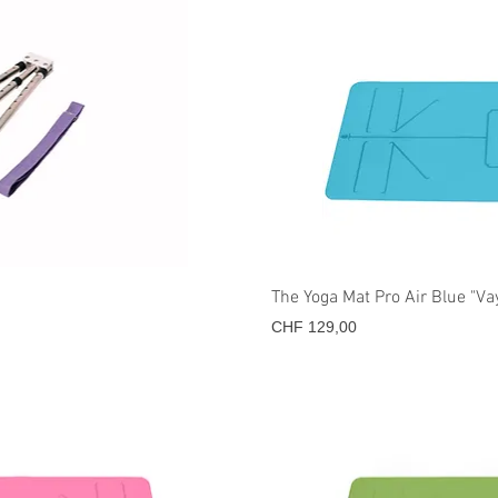
icht
Sne
The Yoga Mat Pro Air Blue "
Prijs
CHF 129,00