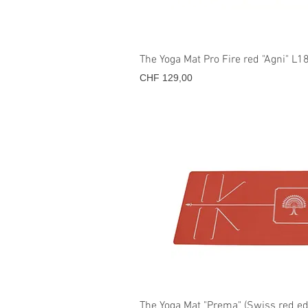
Snel overz
The Yoga Mat Pro Fire red "Agni" 
Prijs
CHF 129,00
Snel overz
The Yoga Mat "Prema" (Swiss red e