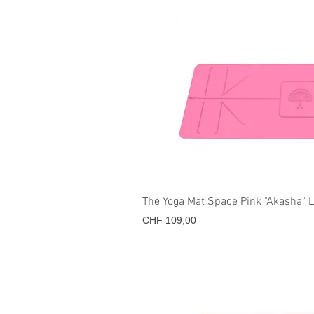
Snel overz
The Yoga Mat Space Pink "Akasha"
Prijs
CHF 109,00