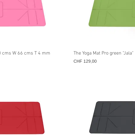
icht
Sne
80 cms W 66 cms T 4 mm
The Yoga Mat Pro green "Jal
Prijs
CHF 129,00