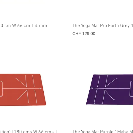
icht
Sne
L180 cm W 66 cm T 4 mm
The Yoga Mat Pro Earth Grey
Prijs
CHF 129,00
icht
Sne
dition) L180 cms W 66 cms T
The Yoga Mat Purple " Maha