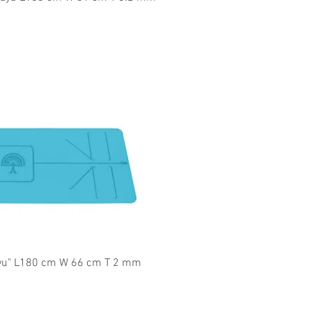
l overzicht
Vayu" L180 cm W 66 cm T 2 mm