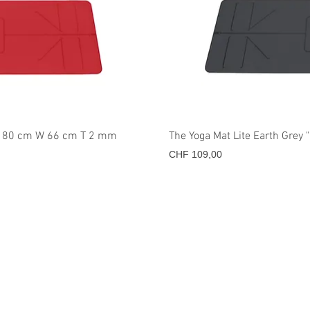
icht
Sne
 L 180 cm W 66 cm T 2 mm
The Yoga Mat Lite Earth Grey
Prijs
CHF 109,00
info@theyogamat.ch