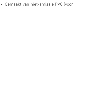
Gemaakt van niet-emissie PVC (voor
latex allergische yogi's)
Super schokabsorberend
Asana-uitlijnhulp (bezoek onze
website voor hints en informatie)
Super yogahouding grip
Makkelijk schoon te maken
Yogamat tas wordt meegeleverd met
je mat
Er wordt een milieuvriendelijk
houten naamplaatje meegeleverd
om je yogamat te personaliseren
Onderhoudsinstructies
Bestel nu
THE YOGA MAT