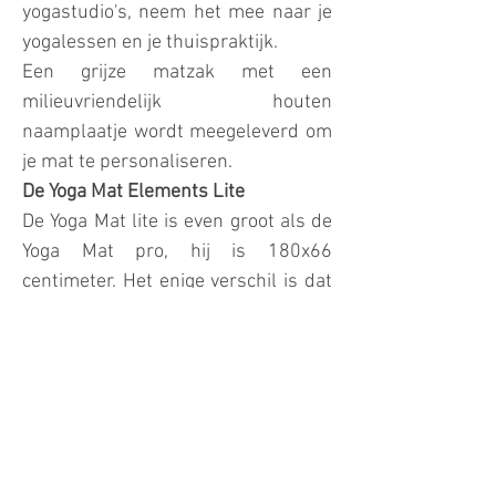
yogastudio's, neem het mee naar je
yogalessen en je thuispraktijk.
Een grijze matzak met een
milieuvriendelijk houten
naamplaatje wordt meegeleverd om
je mat te personaliseren.
De Yoga Mat Elements Lite
De Yoga Mat lite is even groot als de
Yoga Mat pro, hij is 180x66
centimeter. Het enige verschil is dat
hij 2 mm dik is en ongeveer 1,5 kg
weegt.
De Yoga Mat lite is je beste
reisgenoot. Het biedt dezelfde
uitlijnhulp en antislip-
eigenschappen als de pro-versie,
maar is half zo dik als The Yoga Mat