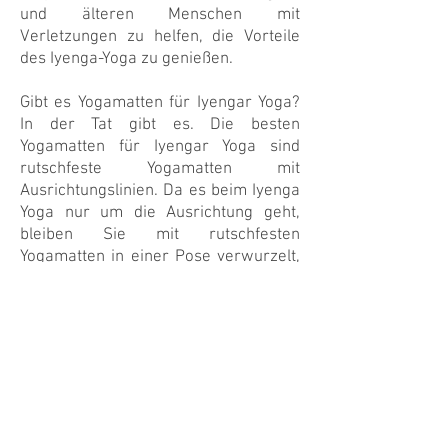
und älteren Menschen mit
Verletzungen zu helfen, die Vorteile
des Iyenga-Yoga zu genießen.
Gibt es Yogamatten für Iyengar Yoga?
In der Tat gibt es. Die besten
Yogamatten für Iyengar Yoga sind
rutschfeste Yogamatten mit
Ausrichtungslinien. Da es beim Iyenga
Yoga nur um die Ausrichtung geht,
bleiben Sie mit rutschfesten
Yogamatten in einer Pose verwurzelt,
und Ausrichtungslinien helfen bei der
Platzierung Ihrer Hände und Füße.
Hier bei The Yoga Mat in Bern,
Schweiz, bieten wir Yogamatten für
Iyengar Yoga an. Jeder von ihnen ist
rutschfest, umweltfreundlich und
verfügt über Ausrichtungslinien, die