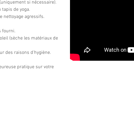
(uniquement si nécessaire).
 tapis de yoga.
e nettoyage agressifs.
 fourni.
oleil (sèche les matériaux de
ur des raisons d'hygiène.
eureuse pratique sur votre