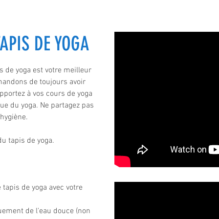
APIS DE YOGA
s de yoga est votre meilleur
andons de toujours avoir
pportez à vos cours de yoga
ique du yoga. Ne partagez pas
'hygiène.
du tapis de yoga.
 tapis de yoga avec votre
iquement de l'eau douce (non