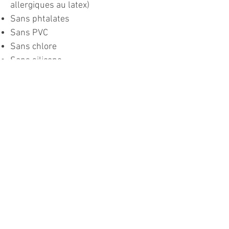
allergiques au latex)
Sans phtalates
Sans PVC
Sans chlore
Sans silicone
Doux pour la peau
Super absorbant les chocs
Poignée de posture de yoga super
Assistance à l'alignement Asana
Facile à nettoyer
Sac de tapis de yoga inclus
Porte-
nom en bois respectueux de l'
environnement
pour personnaliser
votre tapis de yoga inclus
Instructions d'entretien