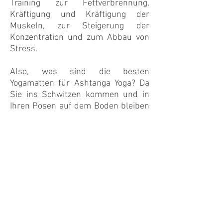
Training zur Fettverbrennung,
Kräftigung und Kräftigung der
Muskeln, zur Steigerung der
Konzentration und zum Abbau von
Stress.
Also, was sind die besten
Yogamatten für Ashtanga Yoga? Da
Sie ins Schwitzen kommen und in
Ihren Posen auf dem Boden bleiben
müssen, sind die besten Yogamatten
für Ashtanga Yoga rutschfeste und
leicht zu reinigende Matten. Hier bei
The Yoga Mat in Bern, Schweiz,
bieten wir großartige Yogamatten für
Ashtanga Yoga an.
Erfahren Sie mehr über unsere
Matten und sehen Sie sich unsere
Kollektion unter