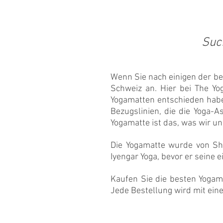
Suc
Wenn Sie nach einigen der be
Schweiz an. Hier bei The Yo
Yogamatten entschieden haben:
Bezugslinien, die die Yoga-
Yogamatte ist das, was wir u
Die Yogamatte wurde von Sha
Iyengar Yoga, bevor er seine 
Kaufen Sie die besten Yogam
Jede Bestellung wird mit ein