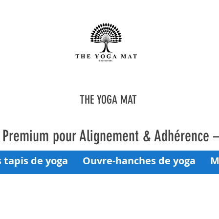
THE YOGA MAT
a Premium pour Alignement & Adhérence 
 tapis de yoga
Ouvre-hanches de yoga
M