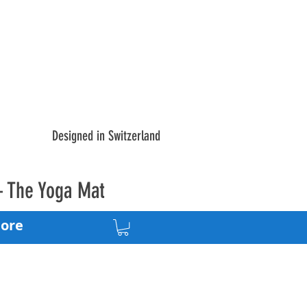
Designed in Switzerland
– The Yoga Mat
ore