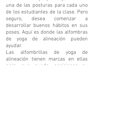
una de las posturas para cada uno
de los estudiantes de la clase. Pero
seguro, desea comenzar a
desarrollar buenos hábitos en sus
poses. Aquí es donde las alfombras
de yoga de alineación pueden
ayudar.
Las alfombrillas de yoga de
alineación tienen marcas en ellas
para que pueda posicionar su
cuerpo y corregir su alineación
usted mismo. Y, si está buscando las
mejores alfombrillas de yoga de
alineación, venga a visitarnos aquí
en The Yoga Mat.
Tenemos una gran selección de
algunas de las mejores alfombrillas
de yoga de alineación en nuestra
tienda en línea. Obtenga más