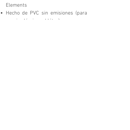
Elements
Hecho de PVC sin emisiones (para
yoguis alérgicos al látex)
Súper absorbente de golpes
Asistencia de alineación de Asana
(visite nuestro sitio web para
obtener sugerencias e información)
Súper agarre de postura de yoga
Fácil de limpiar
La bolsa para colchonetas de yoga
está incluida con tu tapete
Se incluye una etiqueta con nombre
de madera ecológica para
personalizar su esterilla de yoga
Instrucciones de cuidado
Ordenar ahora