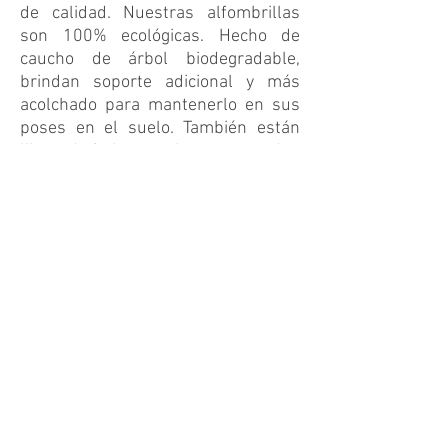
de calidad. Nuestras alfombrillas
son 100% ecológicas. Hecho de
caucho de árbol biodegradable,
brindan soporte adicional y más
acolchado para mantenerlo en sus
poses en el suelo. También están
libres de ftalatos y cloro que pueden
irritar la piel.
Si está buscando una estera de yoga
ecológica, visítenos. Cada esterilla
de yoga viene con una bolsa y una
etiqueta personalizada para que
nunca te confundas con la esterilla
de yoga que posees. Compre hoy en
www.theyogamat.com
THE YOGA MAT