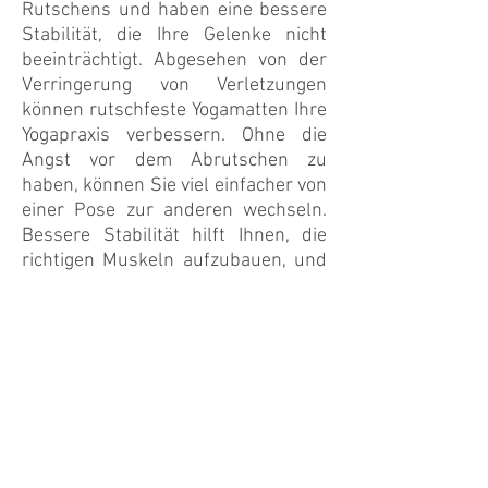
Rutschens und haben eine bessere
Stabilität, die Ihre Gelenke nicht
beeinträchtigt. Abgesehen von der
Verringerung von Verletzungen
können rutschfeste Yogamatten Ihre
Yogapraxis verbessern. Ohne die
Angst vor dem Abrutschen zu
haben, können Sie viel einfacher von
einer Pose zur anderen wechseln.
Bessere Stabilität hilft Ihnen, die
richtigen Muskeln aufzubauen, und
Sie können sicherer sein, härtere
Posen mit rutschfesten Yogamatten
zu versuchen.
Wenn Sie auf der Suche nach guten
rutschfesten Yogamatten sind,
schauen Sie sich die Yogamatte an.
In unserem Online-Shop unter
www.theyogamat.com
bieten wir