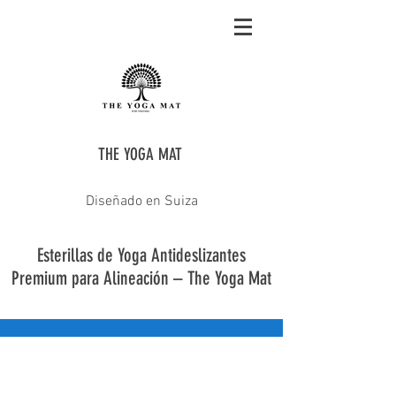
THE YOGA MAT
Diseñado en Suiza
Esterillas de Yoga Antideslizantes
Premium para Alineación – The Yoga Mat