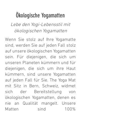
Ökologische Yogamatten
Lebe den Yogi-Lebensstil mit
ökologischen Yogamatten
Wenn Sie stolz auf Ihre Yogamatte
sind, werden Sie auf jeden Fall stolz
auf unsere ökologischen Yogamatten
sein. Für diejenigen, die sich um
unseren Planeten kümmern und für
diejenigen, die sich um ihre Haut
kümmern, sind unsere Yogamatten
auf jeden Fall für Sie. The Yoga Mat
mit Sitz in Bern, Schweiz, widmet
sich der Bereitstellung von
ökologischen Yogamatten, denen es
nie an Qualität mangelt. Unsere
Matten sind 100%