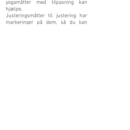
yogamåtter med tilpasning kan
hjælpe.
Justeringsmåtter til justering har
markeringer på dem, så du kan
placere din krop og selv rette din
justering. Og hvis du leder efter de
bedste justeringsyogamåtter, så
kom og tjek os her på The Yoga Mat.
Vi har et stort udvalg af nogle af de
bedste tilpassede yogamåtter i
vores online butik. Lær mere og
shoppe i dag på
www.theyogamat.com
THE YOGA MAT
info@theyogamat.ch
©2026 The Yoga Mat.