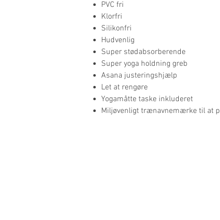
PVC fri
Klorfri
Silikonfri
Hudvenlig
Super stødabsorberende
Super yoga holdning greb
Asana justeringshjælp
Let at rengøre
Yogamåtte taske inkluderet
Miljøvenligt
trænavnemærke til at p
THE YOGA MAT