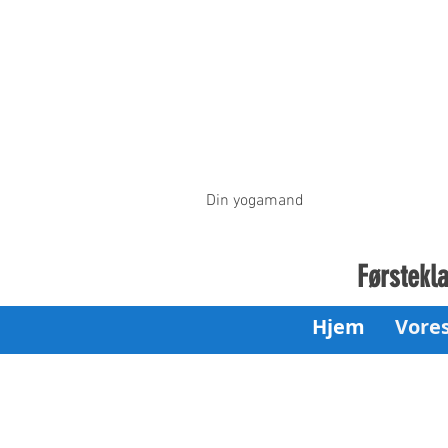
Din yogamand
Førstekla
Hjem
Vore