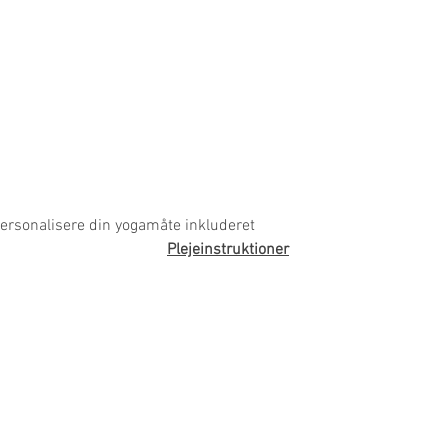
ersonalisere din yogamåte inkluderet
Plejeinstruktioner
info@theyogamat.ch