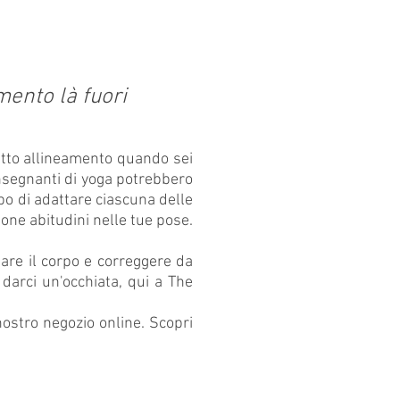
i
mento là fuori
etto allineamento quando sei
nsegnanti di yoga potrebbero
po di adattare ciascuna delle
uone abitudini nelle tue pose.
are il corpo e correggere da
a darci un'occhiata, qui a The
nostro negozio online. Scopri