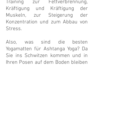
Training zur Fettverbrennung,
Kräftigung und Kräftigung der
Muskeln, zur Steigerung der
Konzentration und zum Abbau von
Stress.
Also, was sind die besten
Yogamatten für Ashtanga Yoga? Da
Sie ins Schwitzen kommen und in
Ihren Posen auf dem Boden bleiben
müssen, sind die besten Yogamatten
für Ashtanga Yoga rutschfeste und
leicht zu reinigende Matten. Hier bei
The Yoga Mat in Bern, Schweiz,
bieten wir großartige Yogamatten für
Ashtanga Yoga an.
Erfahren Sie mehr über unsere
Matten und sehen Sie sich unsere
Kollektion unter