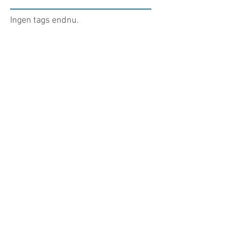
Ingen tags endnu.
Ingen indlæg er offentliggjort
på dette sprog endnu
Når indlæg er udgivet, kan du se dem
her.
THE YOGA MAT
info@theyogamat.ch