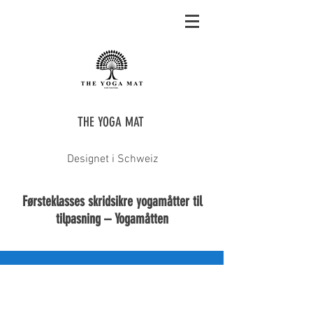
THE YOGA MAT
Designet i Schweiz
Førsteklasses skridsikre yogamåtter til
tilpasning – Yogamåtten