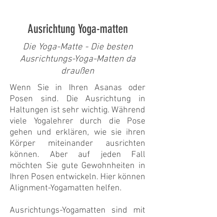
Ausrichtung Yoga-matten
Die Yoga-Matte - Die besten
Ausrichtungs-Yoga-Matten da
draußen
Wenn Sie in Ihren Asanas oder
Posen sind. Die Ausrichtung in
Haltungen ist sehr wichtig. Während
viele Yogalehrer durch die Pose
gehen und erklären, wie sie ihren
Körper miteinander ausrichten
können. Aber auf jeden Fall
möchten Sie gute Gewohnheiten in
Ihren Posen entwickeln. Hier können
Alignment-Yogamatten helfen.
Ausrichtungs-Yogamatten sind mit