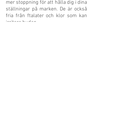
mer stoppning för att hålla dig i dina
ställningar på marken. De är också
fria från ftalater och klor som kan
irritera huden.
Om du letar efter en jordvänlig
yogamatta, besök oss. Varje
yogamatta har en påse och en
personlig etikett så att du aldrig blir
förvirrad över vilken yogamatta du
äger. Köp idag på
www.theyogamat.com
THE YOGA MAT
info@theyogamat.ch
©2020 by The Yoga Mat.