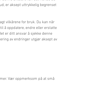
bud, er aksept uttrykkelig begrenset
gt vilkårene for bruk. Du kan når
il å oppdatere, endre eller erstatte
Det er ditt ansvar å sjekke denne
sering av endringer utgjør aksept av
jermer. Vær oppmerksom på at små