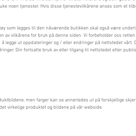
 bruke noen tjenester. Hvis disse tjenestevilkårene anses som et til
ktøy som legges til den nåværende butikken skal også være underla
 av vilkårene for bruk på denne siden. Vi forbeholder oss retten t
d å legge ut oppdateringer og / eller endringer på nettstedet vårt. 
ger. Din fortsatte bruk av eller tilgang til nettstedet etter publi
duktbildene, men farger kan se annerledes ut på forskjellige sk
det virkelige produktet og bildene på vår webside.