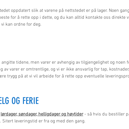
ttstedet oppdatert slik at varene på nettstedet er på lager. Noen ga
t beste for å rette opp i dette, og du kan alltid kontakte oss direkt
a vi kan ordne for deg.
e angitte tidene, men varer er avhengig av tilgjengelighet og noen f
ng av varer er omtrentlige, og vi er ikke ansvarlig for tap, kostnader
ære trygg på at vi vil arbeide for å rette opp eventuelle levering
ELG OG FERIE
å
lørdager, søndager, helligdager og høytider
- så hvis du bestiller p
 Sitert leveringstid er fra og med den gang.