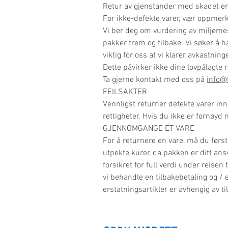
Retur av gjenstander med skadet em
For ikke-defekte varer, vær oppmerk
Vi ber deg om vurdering av miljømes
pakker frem og tilbake. Vi søker å h
viktig for oss at vi klarer avkastning
Dette påvirker ikke dine lovpålagte r
Ta gjerne kontakt med oss ​​på
info@
FEILSAKTER
Vennligst returner defekte varer inne
rettigheter. Hvis du ikke er fornøyd 
GJENNOMGANGE ET VARE
For å returnere en vare, må du førs
utpekte kurer, da pakken er ditt ansv
forsikret for full verdi under reisen 
vi behandle en tilbakebetaling og /
erstatningsartikler er avhengig av ti