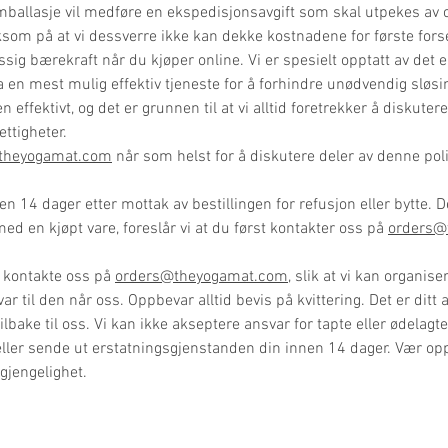
ballasje vil medføre en ekspedisjonsavgift som skal utpekes av 
som på at vi dessverre ikke kan dekke kostnadene for første forse
sig bærekraft når du kjøper online. Vi er spesielt opptatt av det
a en mest mulig effektiv tjeneste for å forhindre unødvendig sløsi
en effektivt, og det er grunnen til at vi alltid foretrekker å diskut
ettigheter.
theyogamat.com
når som helst for å diskutere deler av denne poli
n 14 dager etter mottak av bestillingen for refusjon eller bytte. D
med en kjøpt vare, foreslår vi at du først kontakter oss på
orders@
t kontakte oss på
orders@theyogamat.com
,
slik at vi kan organis
ar til den når oss. Oppbevar alltid bevis på kvittering. Det er ditt 
tilbake til oss. Vi kan ikke akseptere ansvar for tapte eller ødelagte
 eller sende ut erstatningsgjenstanden din innen 14 dager. Vær o
lgjengelighet.