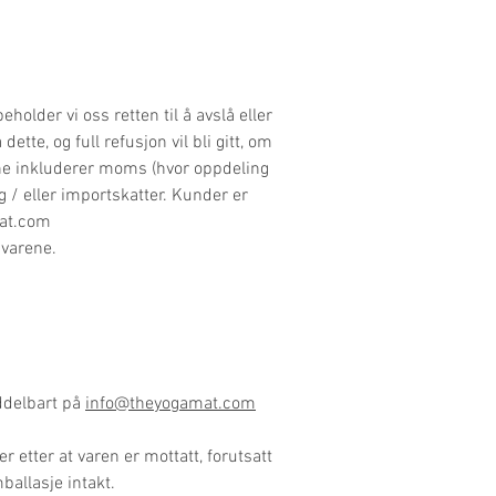
eholder vi oss retten til å avslå eller
ette, og full refusjon vil bli gitt, om
isene inkluderer moms (hvor oppdeling
g / eller importskatter. Kunder er
at.com
 varene.
iddelbart på
info@theyogamat.com
r etter at varen er mottatt, forutsatt
mballasje intakt.