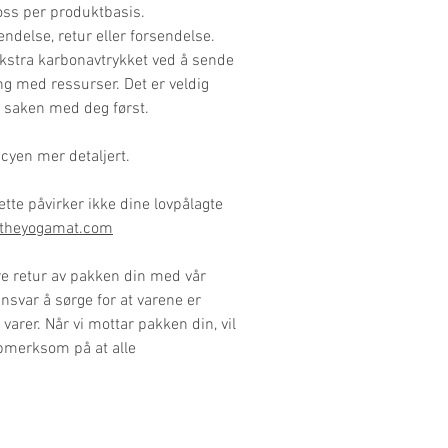
oss per produktbasis.
ndelse, retur eller forsendelse.
 ekstra karbonavtrykket ved å sende
ng med ressurser. Det er veldig
ere saken med deg først.
cyen mer detaljert.
ette påvirker ikke dine lovpålagte
theyogamat.com
ere retur av pakken din med vår
ansvar å sørge for at varene er
 varer. Når vi mottar pakken din, vil
ppmerksom på at alle