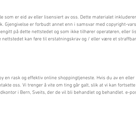
 som er eid av eller lisensiert av oss. Dette materialet inkluderer
kk. Gjengivelse er forbudt annet enn i samsvar med copyright-vars
ngitt på dette nettstedet og som ikke tilhører operatøren, eller lis
 nettstedet kan føre til erstatningskrav og / eller være et straffbar
ilby en rask og effektiv online shoppingtjeneste. Hvis du av en el
akte oss. Vi trenger å vite om ting går galt, slik at vi kan fortsett
kontor i Bern, Sveits, der de vil bli behandlet og behandlet. e-po