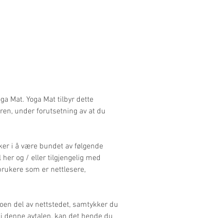
ga Mat. Yoga Mat tilbyr dette
keren, under forutsetning av at du
kker i å være bundet av følgende
il her og / eller tilgjengelig med
brukere som er nettlesere,
 noen del av nettstedet, samtykker du
e i denne avtalen, kan det hende du