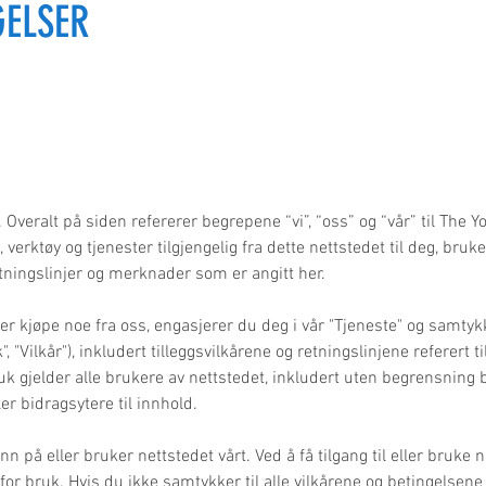
GELSER
Overalt på siden refererer begrepene “vi”, “oss” og “vår” til The Yo
, verktøy og tjenester tilgjengelig fra dette nettstedet til deg, bru
retningslinjer og merknader som er angitt her.
ler kjøpe noe fra oss, engasjerer du deg i vår "Tjeneste" og samty
", "Vilkår"), inkludert tilleggsvilkårene og retningslinjene referert t
uk gjelder alle brukere av nettstedet, inkludert uten begrensning 
ler bidragsytere til innhold.
nn på eller bruker nettstedet vårt. Ved å få tilgang til eller bruke
 for bruk. Hvis du ikke samtykker til alle vilkårene og betingelsen