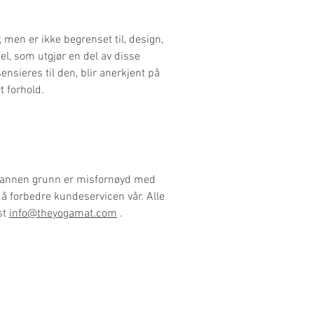
, men er ikke begrenset til, design,
el, som utgjør en del av disse
ensieres til den, blir anerkjent på
t forhold.
ler annen grunn er misfornøyd med
e å forbedre kundeservicen vår. Alle
st
info@theyogamat.com
.