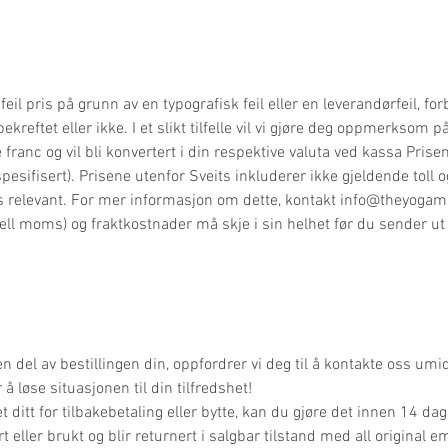
feil pris på grunn av en typografisk feil eller en leverandørfeil, forb
kreftet eller ikke. I et slikt tilfelle vil vi gjøre deg oppmerksom på d
ke franc og vil bli konvertert i din respektive valuta ved kassa Pr
pesifisert). Prisene utenfor Sveits inkluderer ikke gjeldende toll o
s relevant. For mer informasjon om dette, kontakt
info@theyogam
uell moms) og fraktkostnader må skje i sin helhet før du sender ut
del av bestillingen din, oppfordrer vi deg til å kontakte oss um
 å løse situasjonen til din tilfredshet!
ditt for tilbakebetaling eller bytte, kan du gjøre det innen 14 dage
t eller brukt og blir returnert i salgbar tilstand med all original e