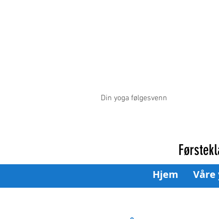
Din yoga følgesvenn
Førstekl
Hjem
Våre