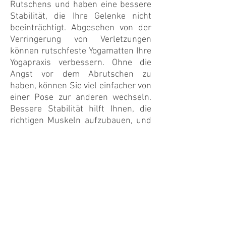
Rutschens und haben eine bessere
Stabilität, die Ihre Gelenke nicht
beeinträchtigt. Abgesehen von der
Verringerung von Verletzungen
können rutschfeste Yogamatten Ihre
Yogapraxis verbessern. Ohne die
Angst vor dem Abrutschen zu
haben, können Sie viel einfacher von
einer Pose zur anderen wechseln.
Bessere Stabilität hilft Ihnen, die
richtigen Muskeln aufzubauen, und
Sie können sicherer sein, härtere
Posen mit rutschfesten Yogamatten
zu versuchen.
Wenn Sie auf der Suche nach guten
rutschfesten Yogamatten sind,
schauen Sie sich die Yogamatte an.
In unserem Online-Shop unter
www.theyogamat.com
bieten wir