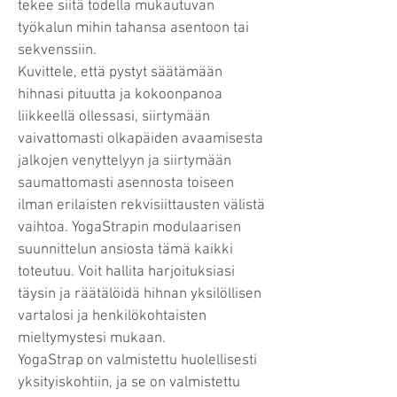
tekee siitä todella mukautuvan
työkalun mihin tahansa asentoon tai
sekvenssiin.
Kuvittele, että pystyt säätämään
hihnasi pituutta ja kokoonpanoa
liikkeellä ollessasi, siirtymään
vaivattomasti olkapäiden avaamisesta
jalkojen venyttelyyn ja siirtymään
saumattomasti asennosta toiseen
ilman erilaisten rekvisiittausten välistä
vaihtoa. YogaStrapin modulaarisen
suunnittelun ansiosta tämä kaikki
toteutuu. Voit hallita harjoituksiasi
täysin ja räätälöidä hihnan yksilöllisen
vartalosi ja henkilökohtaisten
mieltymystesi mukaan.
YogaStrap on valmistettu huolellisesti
yksityiskohtiin, ja se on valmistettu