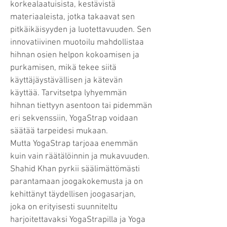
korkealaatuisista, kestävistä
materiaaleista, jotka takaavat sen
pitkäikäisyyden ja luotettavuuden. Sen
innovatiivinen muotoilu mahdollistaa
hihnan osien helpon kokoamisen ja
purkamisen, mikä tekee siitä
käyttäjäystävällisen ja kätevän
käyttää. Tarvitsetpa lyhyemmän
hihnan tiettyyn asentoon tai pidemmän
eri sekvenssiin, YogaStrap voidaan
säätää tarpeidesi mukaan.
Mutta YogaStrap tarjoaa enemmän
kuin vain räätälöinnin ja mukavuuden.
Shahid Khan pyrkii säälimättömästi
parantamaan joogakokemusta ja on
kehittänyt täydellisen joogasarjan,
joka on erityisesti suunniteltu
harjoitettavaksi YogaStrapilla ja Yoga