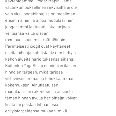
käytäntöämme - YogaStrapin. Tämä
vallankumouksellinen rekvisiitta ei ole
vain yksi joogahihna; se on maailman
ensimmäinen ja ainoa modulaarinen
joogaremmi laatuaan, joka tarjoaa
vertaansa vailla olevan
monipuolisuuden ja räätälöinnin.
Perinteisesti joogit ovat käyttäneet
useita hihnoja kohdistaakseen tiettyjä
kehon alueita harjoituksensa aikana.
Kuitenkin YogaStrap eliminoi erilaisten
hihnojen tarpeen, mikä tarjoaa
virtaviivaisemman ja tehokkaamman
kokemuksen. Ainutlaatuisen
modulaarisen rakenteensa ansiosta
tämän hihnan avulla harjoittajat voivat
lisätä tai poistaa hihnan osia
erityistarpeidensa mukaan, mikä