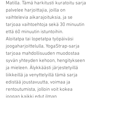
Matilla. Tämä harkitusti kuratoitu sarja
palvelee harjoittajia, joilla on
vaihtelevia aikarajoituksia, ja se
tarjoaa vaihtoehtoja sekä 30 minuutin
että 60 minuutin istuntoihin.
Aloitatpa tai lopetatpa työpäiväsi
joogaharjoittelulla, YogaStrap-sarja
tarjoaa mahdollisuuden muodostaa
syvän yhteyden kehoon, hengitykseen
ja mieleen. Älykkäästi järjestetyillä
liikkeillä ja venyttelyillä tämä sarja
edistää joustavuutta, voimaa ja
rentoutumista, jolloin voit kokea
joogan kaikki edut ilman
monimutkaisia asentoja.
YogaStrapin yhteensopivuus Yoga
Matin kanssa parantaa entisestään
näiden kahden innovatiivisen