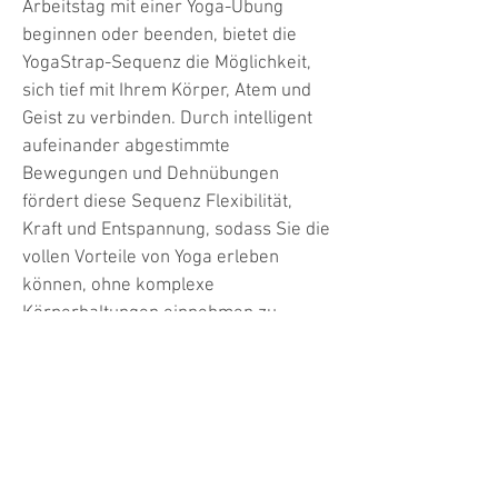
Arbeitstag mit einer Yoga-Übung
beginnen oder beenden, bietet die
YogaStrap-Sequenz die Möglichkeit,
sich tief mit Ihrem Körper, Atem und
Geist zu verbinden. Durch intelligent
aufeinander abgestimmte
Bewegungen und Dehnübungen
fördert diese Sequenz Flexibilität,
Kraft und Entspannung, sodass Sie die
vollen Vorteile von Yoga erleben
können, ohne komplexe
Körperhaltungen einnehmen zu
müssen.
Die Kompatibilität des YogaStrap mit
der Yogamatte verstärkt die Synergie
zwischen diesen beiden innovativen
Kreationen zusätzlich. Während Sie